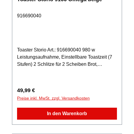
916690040
Toaster Storio Art.: 916690040 980 w
Leistungsaufnahme, Einstellbare Toastzeit (7
Stufen) 2 Schlitze für 2 Scheiben Brot,
Brötchenaufsatz Gleichmäßiges und
beidseitiges Toasten des Brotes, Auftau- und
Wiederaufwärmfunktion Sofortiges Beenden
Regulärer Preis:
49,99 €
durch STOPP-Funktion Krümelschublade,
Preise inkl. MwSt. zzgl. Versandkosten
Kabelfach, Betriebsleuchte
In den Warenkorb