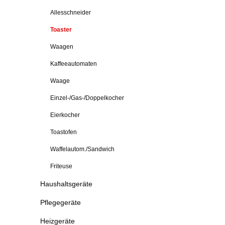
Allesschneider
Toaster
Waagen
Kaffeeautomaten
Waage
Einzel-/Gas-/Doppelkocher
Eierkocher
Toastofen
Waffelautom./Sandwich
Friteuse
Haushaltsgeräte
Pflegegeräte
Heizgeräte