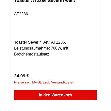
Toaster AT2286 Severin weiß
AT2286
Toaster Severin, Art.: AT2286,
Leistungsaufnahme: 700W, mit
Brötchenröstaufsatz
Regulärer Preis:
34,99 €
Preise inkl. MwSt. zzgl. Versandkosten
In den Warenkorb