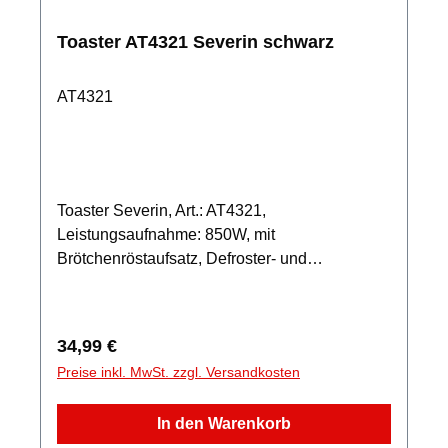
Toaster AT4321 Severin schwarz
AT4321
Toaster Severin, Art.: AT4321,
Leistungsaufnahme: 850W, mit
Brötchenröstaufsatz, Defroster- und
Aufwärmstufe außerdem Röstzeitelektronik mit
Temperatursensor
Regulärer Preis:
34,99 €
Preise inkl. MwSt. zzgl. Versandkosten
In den Warenkorb