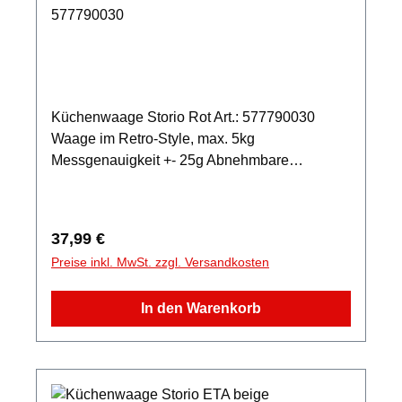
577790030
Küchenwaage Storio Rot Art.: 577790030
Waage im Retro-Style, max. 5kg
Messgenauigkeit +- 25g Abnehmbare
Edelstahlschüssel mit 2L Volumen,
Ganzmetallausführung Rutschfeste Füße,
Messung in Einheiten g/kg, lb/oz
Regulärer Preis:
37,99 €
Preise inkl. MwSt. zzgl. Versandkosten
In den Warenkorb