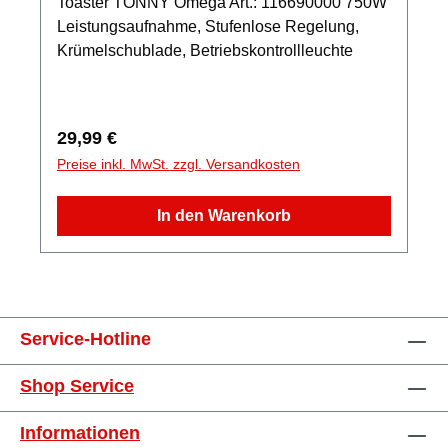
Toaster TONNY Omega Art.: 116690000 750W
Leistungsaufnahme, Stufenlose Regelung,
Krümelschublade, Betriebskontrollleuchte
Regulärer Preis:
29,99 €
Preise inkl. MwSt. zzgl. Versandkosten
In den Warenkorb
Service-Hotline
Shop Service
Informationen