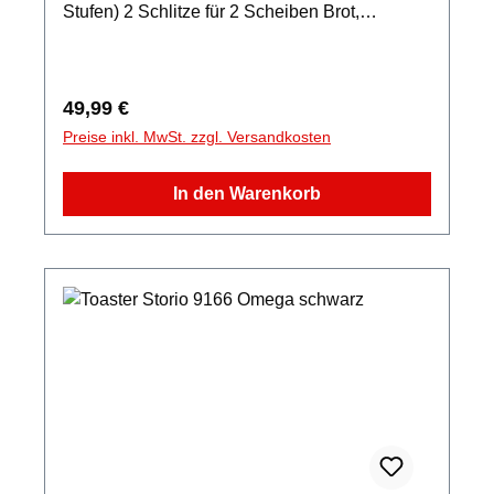
Stufen) 2 Schlitze für 2 Scheiben Brot,
Brötchenaufsatz Gleichmäßiges und
beidseitiges Toasten des Brotes, Auftau- und
Wiederaufwärmfunktion Sofortiges Beenden
Regulärer Preis:
49,99 €
durch STOPP-Funktion Krümelschublade,
Preise inkl. MwSt. zzgl. Versandkosten
Kabelfach, Betriebsleuchte
In den Warenkorb