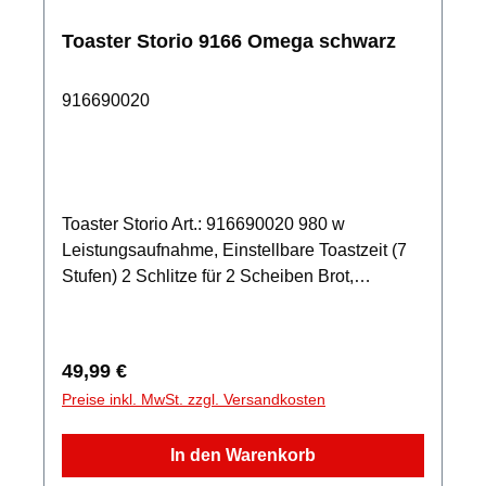
Toaster Storio 9166 Omega schwarz
916690020
Toaster Storio Art.: 916690020 980 w
Leistungsaufnahme, Einstellbare Toastzeit (7
Stufen) 2 Schlitze für 2 Scheiben Brot,
Brötchenaufsatz Gleichmäßiges und
beidseitiges Toasten des Brotes, Auftau- und
Wiederaufwärmfunktion Sofortiges Beenden
Regulärer Preis:
49,99 €
durch STOPP-Funktion Krümelschublade,
Preise inkl. MwSt. zzgl. Versandkosten
Kabelfach, Betriebsleuchte
In den Warenkorb