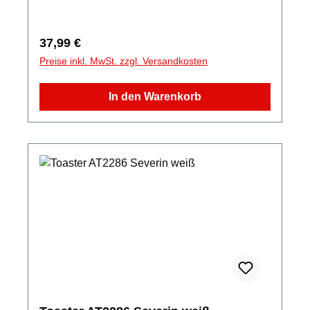
Ganzmetallausführung Rutschfeste Füße,
Messung in Einheiten g/kg, lb/oz
Regulärer Preis:
37,99 €
Preise inkl. MwSt. zzgl. Versandkosten
In den Warenkorb