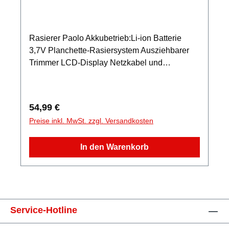
Rasierer Paolo Akkubetrieb:Li-ion Batterie
3,7V Planchette-Rasiersystem Ausziehbarer
Trimmer LCD-Display Netzkabel und
Akkubetrieb möglich Betriebszeit ca. 50
Minuten Ladung 2 Stunden Spannungsschalter
Waschbar unter fließendem Wasser
Regulärer Preis:
54,99 €
Zubehör:Reinigungsbürste, Reiseetui,
Preise inkl. MwSt. zzgl. Versandkosten
Netzkabel
In den Warenkorb
Service-Hotline