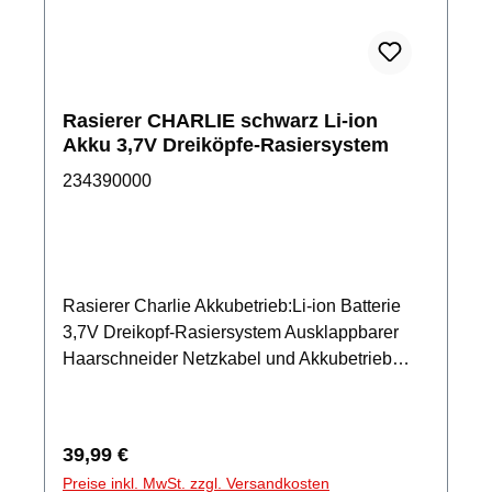
Rasierer CHARLIE schwarz Li-ion
Akku 3,7V Dreiköpfe-Rasiersystem
234390000
Rasierer Charlie Akkubetrieb:Li-ion Batterie
3,7V Dreikopf-Rasiersystem Ausklappbarer
Haarschneider Netzkabel und Akkubetrieb
möglich Betriebszeit ca. 90 Minuten
Integriertes Licht Ladung mit USB Type-C
Kabel Zubehör:Reinigungsbürste, Reiseetui
Regulärer Preis:
39,99 €
Preise inkl. MwSt. zzgl. Versandkosten