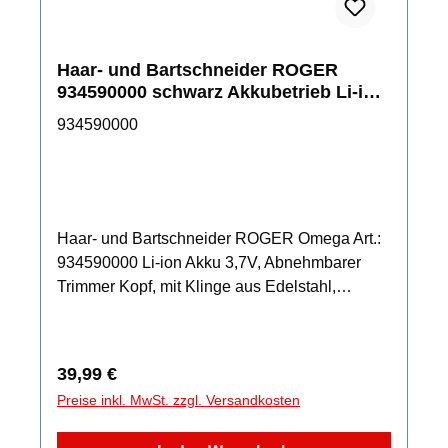
Haar- und Bartschneider ROGER
934590000 schwarz Akkubetrieb Li-ion
3,7V Omega
934590000
Haar- und Bartschneider ROGER Omega Art.:
934590000 Li-ion Akku 3,7V, Abnehmbarer
Trimmer Kopf, mit Klinge aus Edelstahl,
Beschnittlänge von 1-30mm, Netzkabel oder
Akkubetrieb, Betriebszeit bis zu 120 min, 2
Stunden Ladezeit, LED Display mit
Regulärer Preis:
39,99 €
Ladeanzeige, Zubehör : Anhang zum
Preise inkl. MwSt. zzgl. Versandkosten
Trimmen,6 abnehmbare Kammaufsätze,
Netzkabel, Reinigungsbürste, Öl,