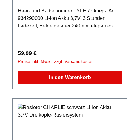
Haar- und Bartschneider TYLER Omega Art.:
934290000 Li-ion Akku 3,7V, 3 Stunden
Ladezeit, Betriebsdauer 240min, elegantes
Design und LED-Display, Schneidkopf aus
Edelstahl mit Klingen aus Titan, Verwendung
ohne Kammaufsätze möglich, 5
Regulärer Preis:
59,99 €
Geschwindigkeitsstufen, 6 wechselbare
Preise inkl. MwSt. zzgl. Versandkosten
Aufsätze (3, 6, 9, 12, 15, 18mm), Aufsatz zum
Effilieren (Ausdünnen), Reinigungsbürste, Öl
In den Warenkorb
zur Pflege der Klingen, Reiseetui