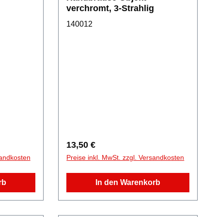
g
verchromt, 3-Strahlig
140012
Regulärer Preis:
13,50 €
sandkosten
Preise inkl. MwSt. zzgl. Versandkosten
rb
In den Warenkorb