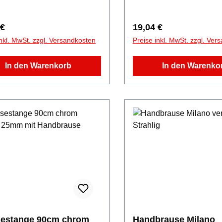
rer Preis:
Regulärer Preis:
 €
19,04 €
inkl. MwSt. zzgl. Versandkosten
Preise inkl. MwSt. zzgl. Ver
In den Warenkorb
In den Warenko
estange 90cm chrom
Handbrause Milano