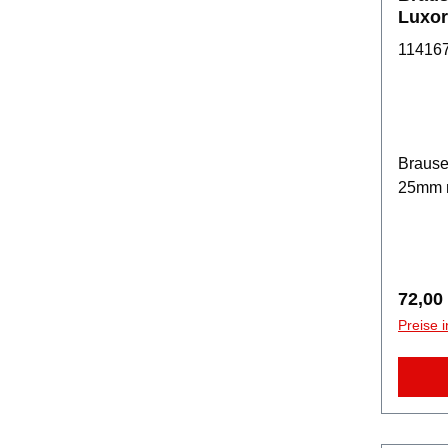
Luxor
Hand
11416
Brause
25mm 
Regulä
72,00
Preise 