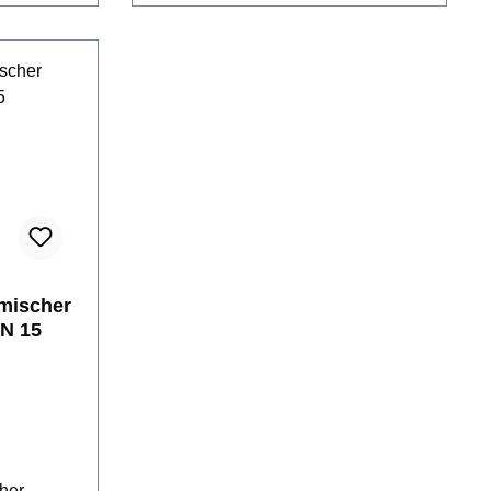
mischer
 vc DN 15
her