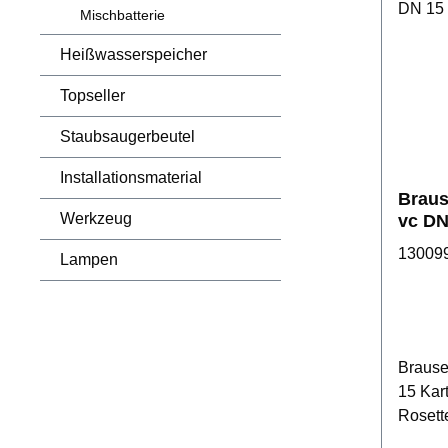
Mischbatterie
Heißwasserspeicher
Topseller
Staubsaugerbeutel
Installationsmaterial
Braus
Werkzeug
vc DN
13009
Lampen
Brause
15 Kar
Rosett
schall