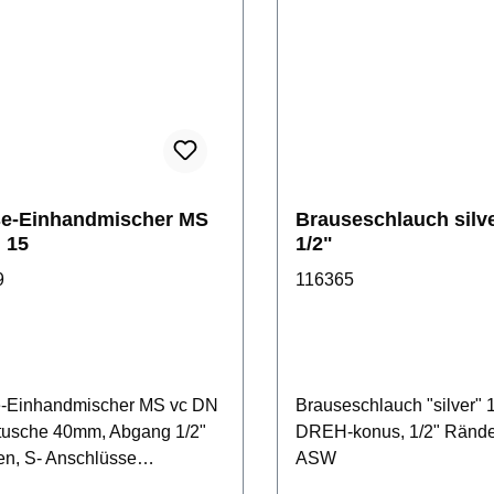
e-Einhandmischer MS
Brauseschlauch silv
 15
1/2"
9
116365
-Einhandmischer MS vc DN
Brauseschlauch "silver" 
tusche 40mm, Abgang 1/2"
DREH-konus, 1/2" Rände
en, S- Anschlüsse
ASW
gedämmt