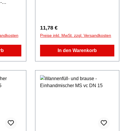
-
engriff
Regulärer Preis:
11,78 €
sandkosten
Preise inkl. MwSt. zzgl. Versandkosten
rb
In den Warenkorb