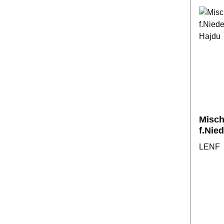
Misch
f.Nie
Hajdu
LENF