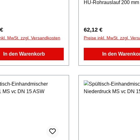
HU-Rohrauslauf 200 mm 
Luftsprudler - flexible
Anschlussschläuche Haub
wärmeisoliert verchromt
rer Preis:
Regulärer Preis:
 €
62,12 €
inkl. MwSt. zzgl. Versandkosten
Preise inkl. MwSt. zzgl. Ver
In den Warenkorb
In den Warenko