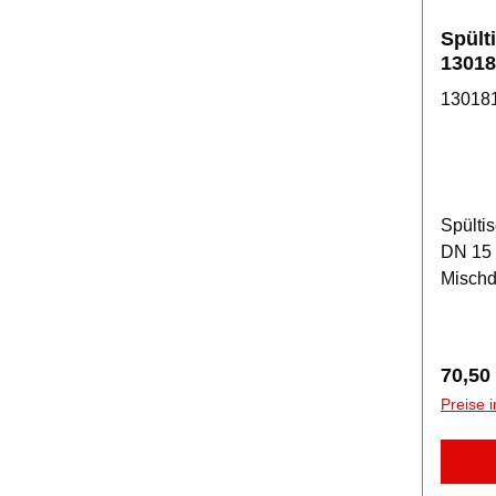
Spült
13018
13018
Spülti
DN 15 
Mischd
schwe
Regulä
70,50
Preise 