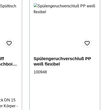
ff
Spülengeruchverschluß PP
schboiler
weiß flexibel
100948
ck DN 15
er Körper -