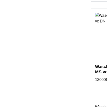
Wasch
MS vc
13000
Wascht