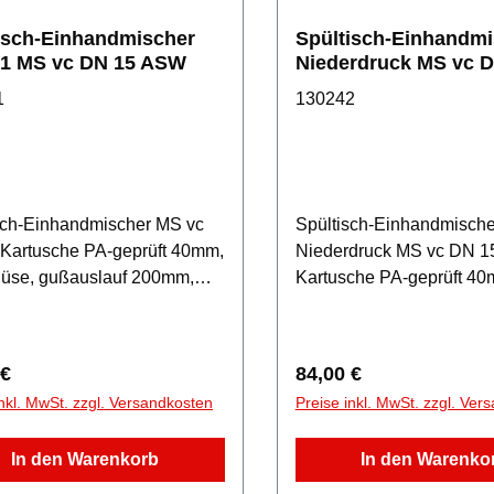
isch-Einhandmischer
Spültisch-Einhandmi
1 MS vc DN 15 ASW
Niederdruck MS vc D
1
130242
sch-Einhandmischer MS vc
Spültisch-Einhandmische
Kartusche PA-geprüft 40mm,
Niederdruck MS vc DN 1
üse, gußauslauf 200mm,
Kartusche PA-geprüft 40
nkbar ASW
Mischdüse, gußauslauf 
schwenkbar ASW
rer Preis:
Regulärer Preis:
 €
84,00 €
inkl. MwSt. zzgl. Versandkosten
Preise inkl. MwSt. zzgl. Ver
In den Warenkorb
In den Warenko