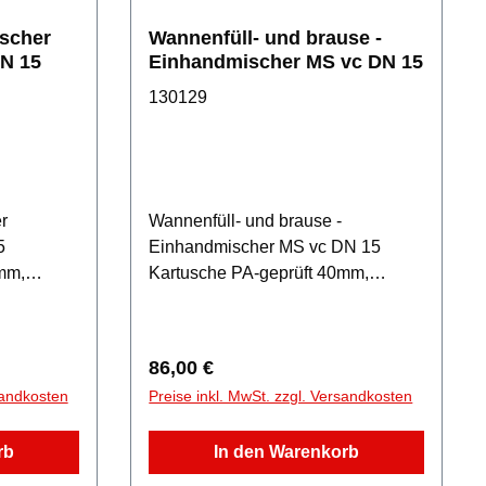
scher
Wannenfüll- und brause -
N 15
Einhandmischer MS vc DN 15
130129
r
Wannenfüll- und brause -
5
Einhandmischer MS vc DN 15
mm,
Kartusche PA-geprüft 40mm,
200mm,
Abgang 1/2", Rosetten, S-
Anschlüsse
Regulärer Preis:
86,00 €
sandkosten
Preise inkl. MwSt. zzgl. Versandkosten
rb
In den Warenkorb