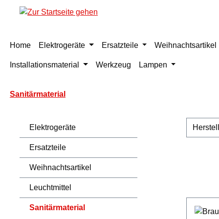
m Hauptinhalt springen
Zur Suche springen
Zur Hauptnavigation springen
Home
Elektrogeräte
Ersatzteile
Weihnachtsartikel
Installationsmaterial
Werkzeug
Lampen
Sanitärmaterial
Elektrogeräte
Herstel
Ersatzteile
Weihnachtsartikel
Leuchtmittel
Sanitärmaterial