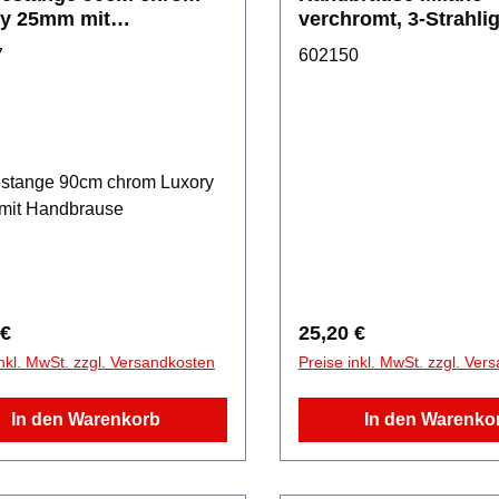
y 25mm mit
verchromt, 3-Strahli
brause
7
602150
stange 90cm chrom Luxory
mit Handbrause
rer Preis:
Regulärer Preis:
 €
25,20 €
inkl. MwSt. zzgl. Versandkosten
Preise inkl. MwSt. zzgl. Ver
In den Warenkorb
In den Warenko