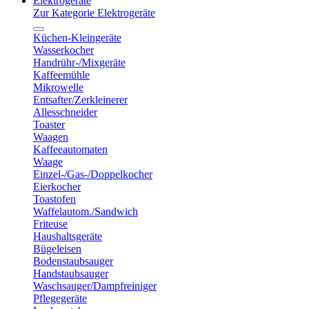
Elektrogeräte
Zur Kategorie Elektrogeräte
Küchen-Kleingeräte
Wasserkocher
Handrühr-/Mixgeräte
Kaffeemühle
Mikrowelle
Entsafter/Zerkleinerer
Allesschneider
Toaster
Waagen
Kaffeeautomaten
Waage
Einzel-/Gas-/Doppelkocher
Eierkocher
Toastofen
Waffelautom./Sandwich
Friteuse
Haushaltsgeräte
Bügeleisen
Bodenstaubsauger
Handstaubsauger
Waschsauger/Dampfreiniger
Pflegegeräte