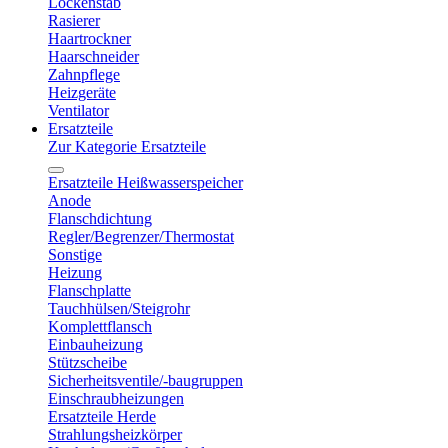
Lockenstab
Rasierer
Haartrockner
Haarschneider
Zahnpflege
Heizgeräte
Ventilator
Ersatzteile
Zur Kategorie Ersatzteile
Ersatzteile Heißwasserspeicher
Anode
Flanschdichtung
Regler/Begrenzer/Thermostat
Sonstige
Heizung
Flanschplatte
Tauchhülsen/Steigrohr
Komplettflansch
Einbauheizung
Stützscheibe
Sicherheitsventile/-baugruppen
Einschraubheizungen
Ersatzteile Herde
Strahlungsheizkörper